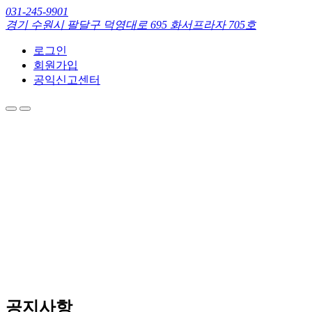
031-245-9901
경기 수원시 팔달구 덕영대로 695 화서프라자 705호
로그인
회원가입
공익신고센터
소개
소통
정보
경기커리어플러스센터
주요사업
나눔
공지사항